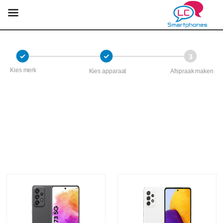
3
Kies merk
Kies apparaat
Afspraak maken